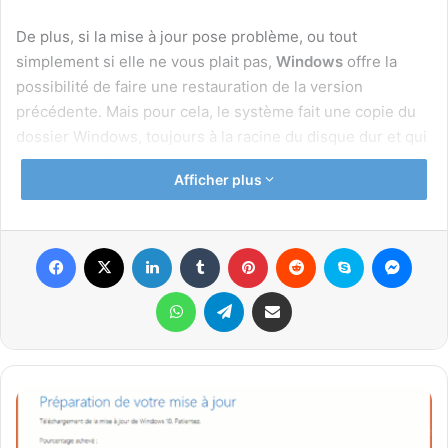
De plus, si la mise à jour pose problème, ou tout
simplement si elle ne vous plait pas,
Windows
offre la
possibilité de faire une restauration de la version
précédente. Mais pour cela, le système fait une copie du
dossier Windows, toujours à la racine du disque dur et qui
se nomme
Windows.old
Afficher plus
Facebook
X
Linkedin
Tumblr
Pinterest
Reddit
Skype
Mess
Restauration de la version
WhatsApp
Telegram
Partager par email
précédente
Après chaque mise à jour majeure de
Windows 10
, il
convient de vérifier que tout fonctionne correctement. Le
Windows
système d’exploitation bien-sûr, mais aussi les logiciels et
10
applications utilisés ainsi que les pilotes pour les
: