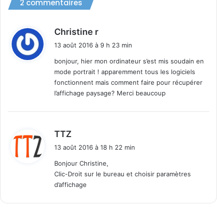
2 commentaires
indication claire et précise concernant ce
délai qui a été clairement raccourci !
d
Christine r
i
13 août 2016 à 9 h 23 min
Par contre, passé les 10 jours fatidiques, vous
t
aurez un beau message signalant que cette
bonjour, hier mon ordinateur s’est mis soudain en
option n’est plus disponible…
mode portrait ! apparemment tous les logiciels
:
fonctionnent mais comment faire pour récupérer
l’affichage paysage? Merci beaucoup
d
TTZ
i
10 jours pour
13 août 2016 à 18 h 22 min
t
annuler la mise
Bonjour Christine,
à jour
Clic-Droit sur le bureau et choisir paramètres
anniversaire
:
d’affichage