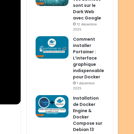
sont sur le
Dark Web
avec Google
12 décembre
2025
Comment
installer
Portainer :
L’interface
graphique
indispensable
pour Docker
1 décembre
2025
Installation
de Docker
Engine &
Docker
Compose sur
Debian 13