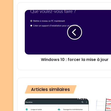
Windows
10
:
forcer
la
mise
à
jour
Windows 10 : forcer la mise à jour
Articles similaires