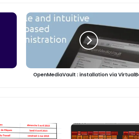
OpenMediaVault
:
installation
via
VirtualBox
OpenMediaVault : installation via Virtual