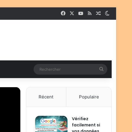
Facebook
X
YouTube
RSS
Article Aléato
Switch sk
Rechercher
Récent
Populaire
Vérifiez
facilement si
vos données