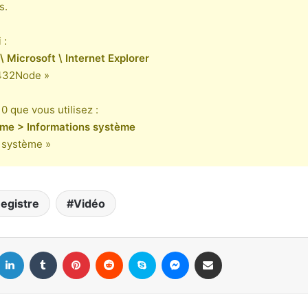
s.
 :
crosoft \ Internet Explorer
432Node »
0 que vous utilisez :
me > Informations système
u système »
egistre
Vidéo
Linkedin
Tumblr
Pinterest
Reddit
Skype
Messenger
Partager par email