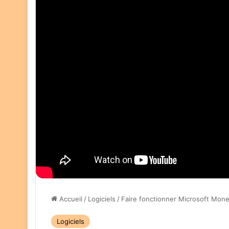
Accueil
/
Logiciels
/
Faire fonctionner Microsoft Mon
Logiciels