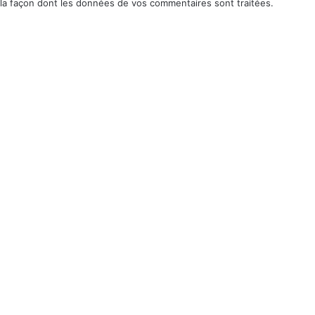
la façon dont les données de vos commentaires sont traitées
.
Actualité
Mise à jour