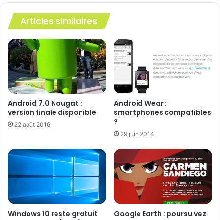
Espace de stockage
Articles similaires
Mise à jour logicielle
Diagnostic des fonctions tactiles
Android 7.0 Nougat :
Android Wear :
version finale disponible
smartphones compatibles
?
22 août 2016
29 juin 2014
Windows 10 reste gratuit
Google Earth : poursuivez