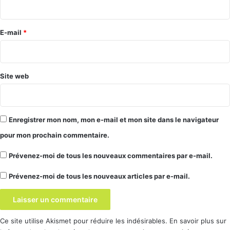
que toutes vos applications Google sont à jour sur le Play
i
Store.
r
e
E-mail
*
*
L’essentiel
Le menu
État de l’appareil et assistance
Site web
remplace l’ancien menu d’aide.
Il est déployé sur tous les modèles
depuis le
Pixel 6
(et versions
Enregistrer mon nom, mon e-mail et mon site dans le navigateur
ultérieures).
pour mon prochain commentaire.
Il permet de vérifier la santé général de
Prévenez-moi de tous les nouveaux commentaires par e-mail.
l’appareil : batterie, stockage et de lancer
quelques diagnostics.
Prévenez-moi de tous les nouveaux articles par e-mail.
Source
Google
Ce site utilise Akismet pour réduire les indésirables.
En savoir plus sur