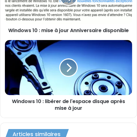
vous l’avez reçu par Windows Update, ou si vous avez
jour
Anniversaire
également forcer la mise à jour…
disponible
Ou peut-être, préférez vous attendre patiemment ?
Windows 10 : mise à jour Anniversaire disponible
Mise à jour
Vidéo
Windows
10
:
libérer
de
l'espace
disque
après
mise
Windows 10 : libérer de l'espace disque après
à
jour
mise à jour
Articles similaires