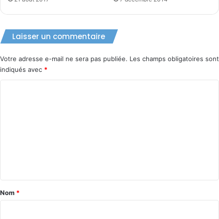
Laisser un commentaire
Votre adresse e-mail ne sera pas publiée.
Les champs obligatoires sont
indiqués avec
*
C
o
m
m
e
n
t
a
Nom
*
i
r