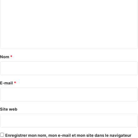
m
m
e
n
t
a
Nom
*
i
r
e
E-mail
*
*
Site web
Enregistrer mon nom, mon e-mail et mon site dans le navigateur