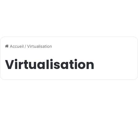
Accueil
/
Virtualisation
Virtualisation
Windows
Windows 10 : installation
dans VirtualBox
8 juillet 2015
1
6 406