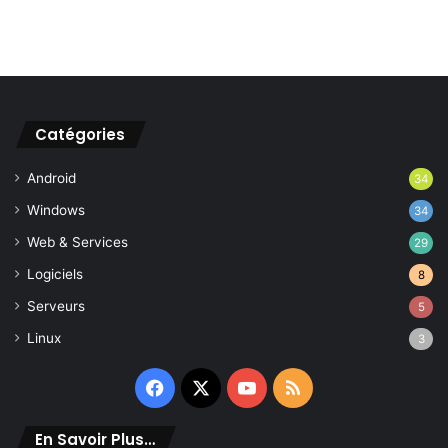
Catégories
Android
34
Windows
34
Web & Services
29
Logiciels
8
Serveurs
5
Linux
3
Facebook
X
YouTube
RSS
En Savoir Plus…