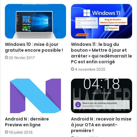
Si vous voulez en savoir plus sur l’installation (après
redémarrage), vous pouvez regarder la vidéo dans l’article
:
l’installation de Windows 10 dans VirtualBox
.
Windows 10 : mise à jour
Windows 11 : le bug du
gratuite encore possible !
bouton « Mettre à jour et
$Windows.BT :
arrêter » qui redémarrait le
20 février 2017
dossier caché où
PC est enfin corrigé
Windows 10 a été
Windows Update :
sont stockés les
4 novembre 2025
réservé et prêt à
Vérification de la
fichiers pour
télécharger
configuration
Windows 10
requise
Android N : dernière
Android N : recevoir la mise
Preview en ligne
à jour OTA en avant-
Contrat de licence
Windows 10
Windows Update :
première !
de Windows 10
téléchargé et prêt
19 juillet 2016
Téléchargement des