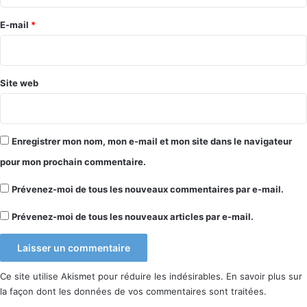
r
e
E-mail
*
Tutoriel vidéo pour
forcer la mise à jour vers Windows 10
*
Retrouvez tous les articles au sujet de
Windows
Site web
Probablement à cause de l’affluence du jour
de la sortie, il se peut que l’activation ne se
Enregistrer mon nom, mon e-mail et mon site dans le navigateur
fasse pas ! Ce qui était mon cas.
pour mon prochain commentaire.
Pour le vérifier, dans
Menu Démarrer
–
Paramètres
–
Mise à jour et Sécurité
–
Prévenez-moi de tous les nouveaux commentaires par e-mail.
Activation
– J’ai dû appuyer plusieurs fois sur « Activer »
Prévenez-moi de tous les nouveaux articles par e-mail.
– Dans d’autres cas, il se peut qu’un autre
bouton d’activation menant cette fois-ci vers
une page du Store soit présent !
Ce site utilise Akismet pour réduire les indésirables.
En savoir plus sur
la façon dont les données de vos commentaires sont traitées
.