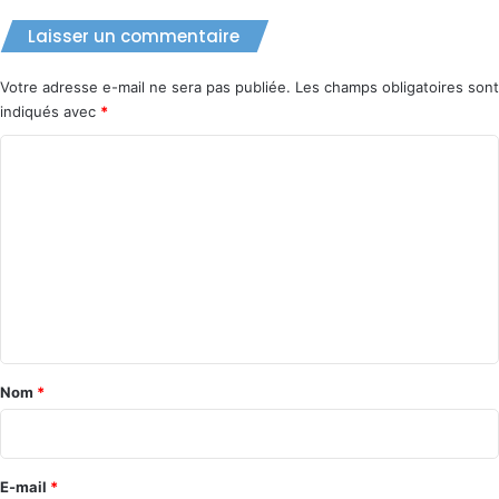
Laisser un commentaire
Votre adresse e-mail ne sera pas publiée.
Les champs obligatoires sont
indiqués avec
*
C
o
m
m
e
n
t
a
Nom
*
i
r
e
E-mail
*