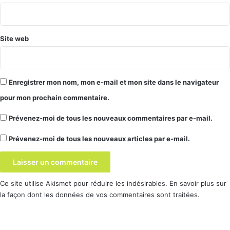
*
Téléphone, Drive, etc.
Recherche d’images GIF
par thème directement
Site web
accessible dans le clavier virtuel
Un onglet Assistance
dans les paramètres : juste 2
liens qui mènent vers l’aide en ligne et vers la page
Tips&Tricks
de Google
Enregistrer mon nom, mon e-mail et mon site dans le navigateur
Mise à jour du système
: la présentation de la page a
pour mon prochain commentaire.
changé et le bouton de recherche a disparu, sans
Prévenez-moi de tous les nouveaux commentaires par e-mail.
doute le début des mises à jour silencieuses !?
Nouveau menu
Mouvements
dans les paramètres qui
Prévenez-moi de tous les nouveaux articles par e-mail.
regroupe les options : Accès rapide à la caméra,
Activation du mode selfie, Saisissez votre téléphone
pour le consulter
Ce site utilise Akismet pour réduire les indésirables.
En savoir plus sur
Redémarrer
enfin accessible dans le menu
la façon dont les données de vos commentaires sont traitées
.
d’extinction !
Les nouveautés en vidéo