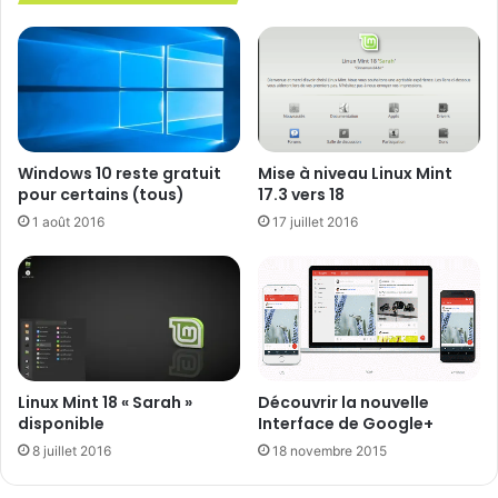
toujours souhaitable en cas de
problèmes
Si vous quittez le Programme Bêta avant
la mise à disposition de la version finale,
vous retournerez à la dernière version
stable (Android 7.0 Nougat) mais cela
Windows 10 reste gratuit
Mise à niveau Linux Mint
provoquera une réinitialisation de
pour certains (tous)
17.3 vers 18
l’appareil = suppression des données !
1 août 2016
17 juillet 2016
Flasher manuellement une image
système efface également toutes les
données !
Les nouveautés Android 7.1
Linux Mint 18 « Sarah »
Découvrir la nouvelle
disponible
Interface de Google+
Quelques nouveautés observés sur un Nexus 5X.
8 juillet 2016
18 novembre 2015
Il faut garder à l’esprit que ça reste une version Bête,