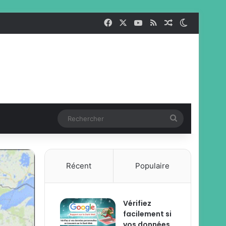
Facebook
X
YouTube
RSS
Article Aléato
Switch sk
Rechercher
Récent
Populaire
Vérifiez
facilement si
vos données