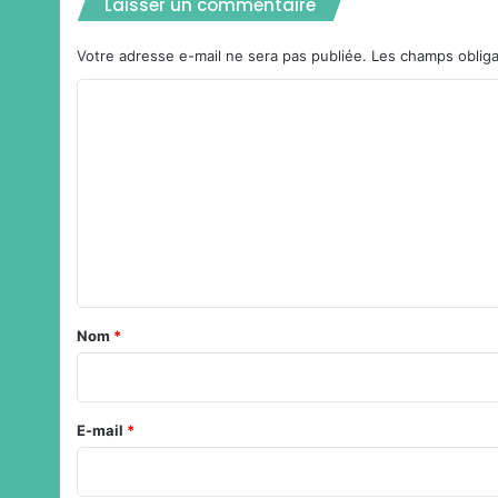
Laisser un commentaire
Votre adresse e-mail ne sera pas publiée.
Les champs obliga
C
o
m
m
e
n
t
a
Nom
*
i
r
e
E-mail
*
*