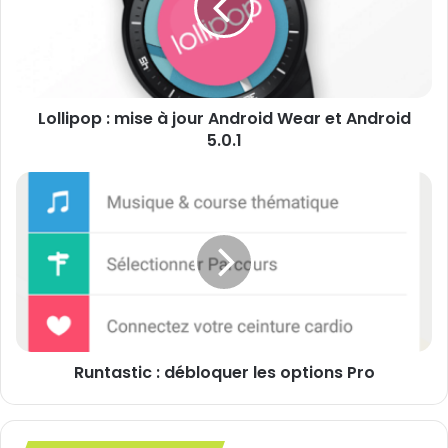
jour
Android
Wear
et
Android
Lollipop : mise à jour Android Wear et Android
5.0.1
5.0.1
Runtastic
:
débloquer
les
options
Pro
Runtastic : débloquer les options Pro