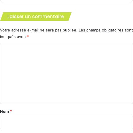
Laisser un commentaire
Votre adresse e-mail ne sera pas publiée.
Les champs obligatoires sont
indiqués avec
*
C
o
m
m
e
n
t
a
Nom
*
i
r