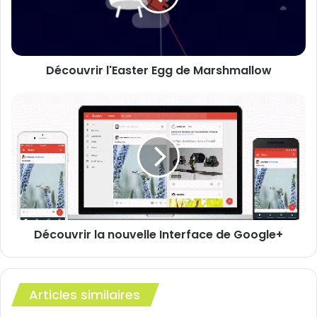
de la liste des paramètres
Menu Caché
Vidéo
Découvrir l'Easter Egg de Marshmallow
Découvrir
la
nouvelle
Interface
de
Google+
Découvrir la nouvelle Interface de Google+
Articles similaires