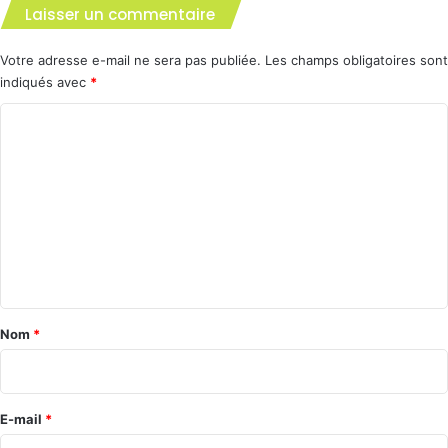
Laisser un commentaire
Votre adresse e-mail ne sera pas publiée.
Les champs obligatoires sont
indiqués avec
*
C
o
m
m
e
n
t
a
Nom
*
i
r
e
E-mail
*
*