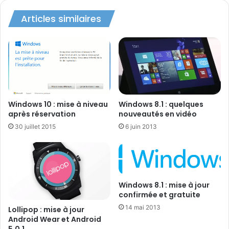
avant la fin de l’offre.
Articles similaires
D’ailleurs, pour l’instant, c’est toujours le cas sur la
page
française dédiée à cette offre
!?
Mais par contre, sur la
page d’origine
(en anglais), la date
Windows 10 : mise à niveau
Windows 8.1 : quelques
d’expiration est clairement indiquée depuis maintenant
après réservation
nouveautés en vidéo
plusieurs jours !
30 juillet 2015
6 juin 2013
Windows 8.1 : mise à jour
Please take advantage of this offer
confirmée et gratuite
before it expires on December 31,
14 mai 2013
Lollipop : mise à jour
Android Wear et Android
2017.