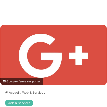
Google+ ferme ses portes
Accueil
/
Web & Services
Web & Services