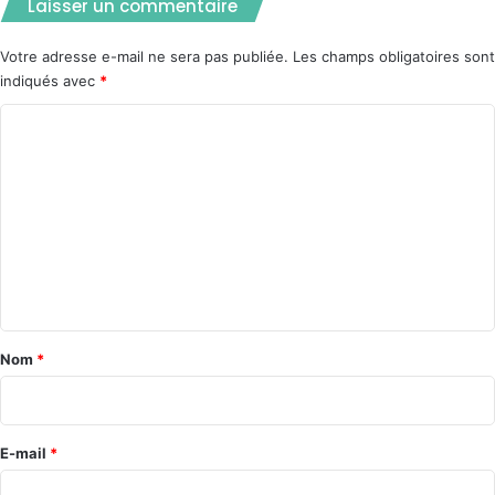
Laisser un commentaire
Votre adresse e-mail ne sera pas publiée.
Les champs obligatoires sont
indiqués avec
*
C
o
m
m
e
n
t
a
Nom
*
i
r
e
E-mail
*
*