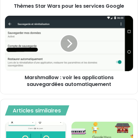
Thèmes Star Wars pour les services Google
Marshmallow
:
voir
les
applications
sauvegardées
automatiquement
Marshmallow : voir les applications
sauvegardées automatiquement
Articles similaires